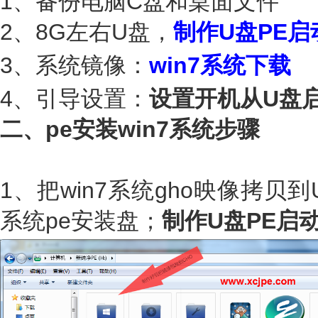
1、备份电脑C盘和桌面文件
2、8G左右U盘，
制作U盘PE启
3、系统镜像：
win7
系统下载
4、引导设置：
设置开机从U盘
二、pe安装win7系统步骤
1、把win7系统gho映像拷贝到
系统pe安装盘；
制作U盘PE启