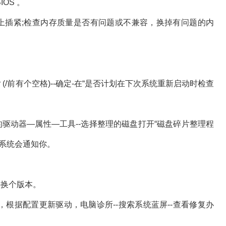
OS 。
上插紧;检查内存质量是否有问题或不兼容，换掉有问题的内
 /r (/前有个空格)--确定-在“是否计划在下次系统重新启动时检查
驱动器—属性—工具--选择整理的磁盘打开“磁盘碎片整理程
系统会通知你。
件换个版本。
置，根据配置更新驱动，电脑诊所--搜索系统蓝屏--查看修复办