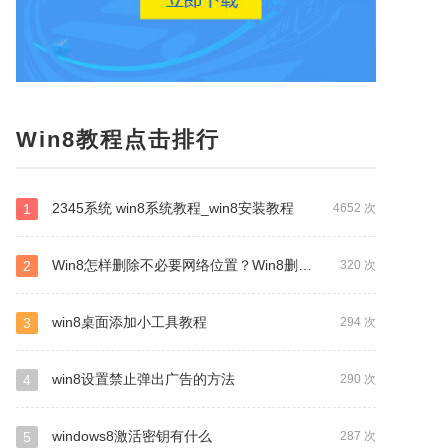
Win8教程点击排行
2345系统 win8系统教程_win8安装教程
1
4652 次
Win8怎样删除不必要网络位置？Win8删除多余网络位置的方式
2
320 次
win8桌面添加小工具教程
3
294 次
win8设置禁止弹出广告的方法
4
290 次
windows8激活密钥有什么
5
287 次