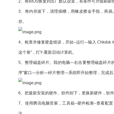
2、将BIOS恢复到出厂默认设置，有条件可升级刷新BI
3、将内存拔下，清理插槽，用橡皮擦金手指，再插
存。
4、检查并修复硬盘错误，开始--运行---输入 Chkdsk
这个卷”，打Y-重新启动计算机。
5、整理磁盘碎片。我的电脑—右击要整理磁盘碎片的
序”窗口—分析—碎片整理—系统即开始整理，完成后
6、把最新安装的硬件、软件卸下，更换新硬件，软
7、使用腾讯电脑管家，工具箱--硬件检测--查看配
法。